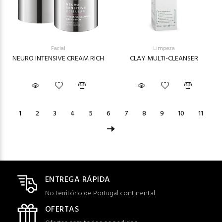
Facial
Limpeza
NEURO INTENSIVE CREAM RICH
CLAY MULTI-CLEANSER
1
2
3
4
5
6
7
8
9
10
11
ENTREGA RÁPIDA
No território de Portugal continental.
OFERTAS