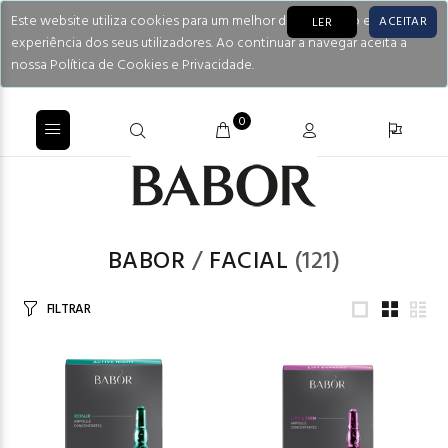
Este website utiliza cookies para um melhor desempenho e
ACEITAR
LER
experiência dos seus utilizadores. Ao continuar a navegar aceita a
nossa Política de Cookies e Privacidade.
0
BABOR
/
FACIAL
(121)
FILTRAR