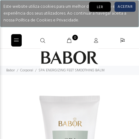
Este website utiliza cookies para um melhor desempenho e
ACEITAR
LER
experiência dos seus utilizadores. Ao continuar a navegar aceita a
nossa Política de Cookies e Privacidade.
0
Babor
Corporal
SPA ENERGIZING FEET SMOOTHING BALM