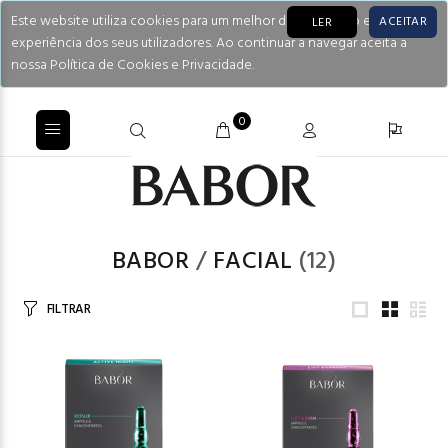
Este website utiliza cookies para um melhor desempenho e
ACEITAR
LER
experiência dos seus utilizadores. Ao continuar a navegar aceita a
nossa Política de Cookies e Privacidade.
0
BABOR
/
FACIAL
(12)
FILTRAR