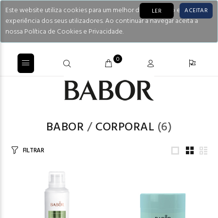
Este website utiliza cookies para um melhor desempenho e
ACEITAR
LER
experiência dos seus utilizadores. Ao continuar a navegar aceita a
nossa Política de Cookies e Privacidade.
0
BABOR
/
CORPORAL
(6)
FILTRAR