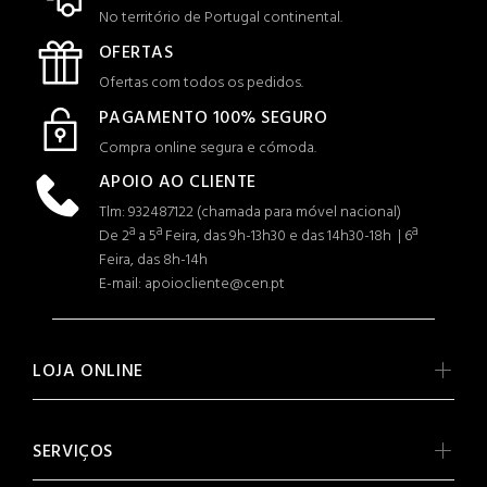
No território de Portugal continental.
OFERTAS
Ofertas com todos os pedidos.
PAGAMENTO 100% SEGURO
Compra online segura e cómoda.
APOIO AO CLIENTE
Tlm: 932487122 (c
hamada para móvel nacional)
De 2ª a 5ª Feira, das 9h-13h30 e das 14h30-18h | 6ª
Feira, das 8h-14h
E-mail: apoiocliente@cen.pt
LOJA ONLINE
SERVIÇOS