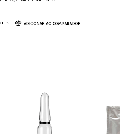
fetue
login
para consultar preço
ITOS
ADICIONAR AO COMPARADOR