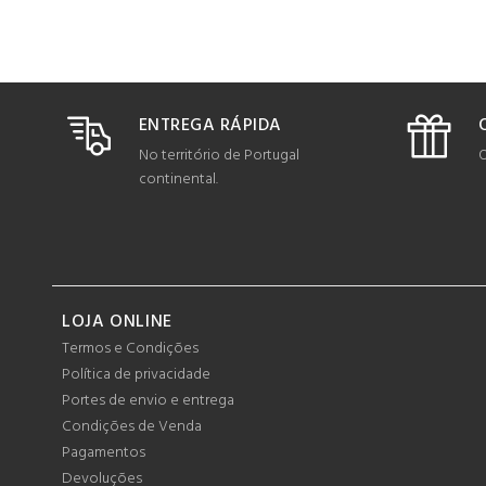
ENTREGA RÁPIDA
No território de Portugal
O
continental.
LOJA ONLINE
Termos e Condições
Política de privacidade
Portes de envio e entrega
Condições de Venda
Pagamentos
Devoluções