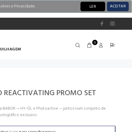
okies e Privacidade.
ACEITAR
LER
0
UILHAGEM
O REACTIVATING PROMO SET
 da BABOR — HY-ÖL e Phytoactive — juntos num conjunto de
olográfico exclusivo.