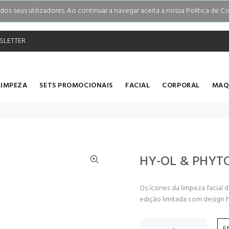
s seus utilizadores. Ao continuar a navegar aceita a nossa Política de Co
SLETTER
LIMPEZA
SETS PROMOCIONAIS
FACIAL
CORPORAL
MAQ
HY-OL & PHYT
Os ícones da limpeza facial
edição limitada com design h