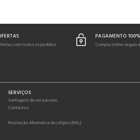
OFERTAS
PAGAMENTO 100%
fertas com todos os pedidos.
Compra online segura 
SERVIÇOS
Vantagens de ser parceiro
Contactos
Resolução Alternativa de Litígios (RAL)