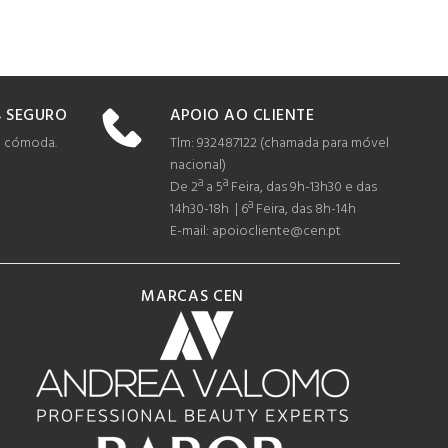
APOIO AO CLIENTE
 SEGURO
Tlm: 932487122 (c
hamada para móvel
e cómoda.
nacional)
De 2ª a 5ª Feira, das 9h-13h30 e das
14h30-18h | 6ª Feira, das 8h-14h
E-mail: apoiocliente@cen.pt
MARCAS CEN