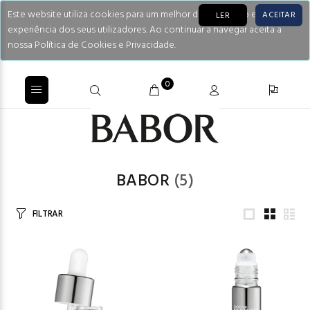
Este website utiliza cookies para um melhor desempenho e
ACEITAR
LER
experiência dos seus utilizadores. Ao continuar a navegar aceita a
nossa Política de Cookies e Privacidade.
0
BABOR
(5)
FILTRAR