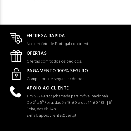
ENTREGA RÁPIDA
No território de Portugal continental.
OFERTAS
Ofertas com todos os pedidos.
PAGAMENTO 100% SEGURO
Compra online segura e cómoda.
APOIO AO CLIENTE
Tlm: 932487122 (c
hamada para móvel nacional)
De 2ª a 5ª Feira, das 9h-13h30 e das 14h30-18h | 6ª
Feira, das 8h-14h
E-mail: apoiocliente@cen.pt