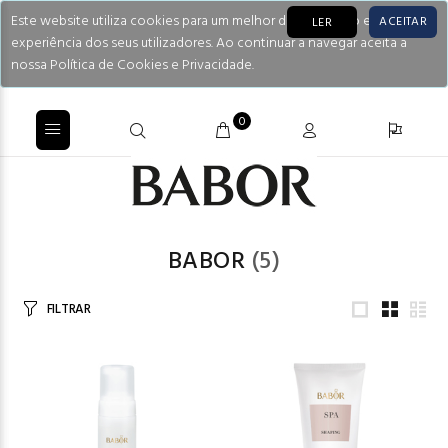
Este website utiliza cookies para um melhor desempenho e
ACEITAR
LER
experiência dos seus utilizadores. Ao continuar a navegar aceita a
nossa Política de Cookies e Privacidade.
0
BABOR
(5)
FILTRAR