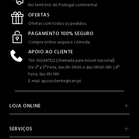
No território de Portugal continental.
OFERTAS
Ofertas com todos os pedidos.
PAGAMENTO 100% SEGURO
Compra online segura e cómoda.
APOIO AO CLIENTE
Tlm: 932487122 (c
hamada para móvel nacional)
De 2ª a 5ª Feira, das 9h-13h30 e das 14h30-18h | 6ª
Feira, das 8h-14h
E-mail: apoiocliente@cen.pt
LOJA ONLINE
SERVIÇOS