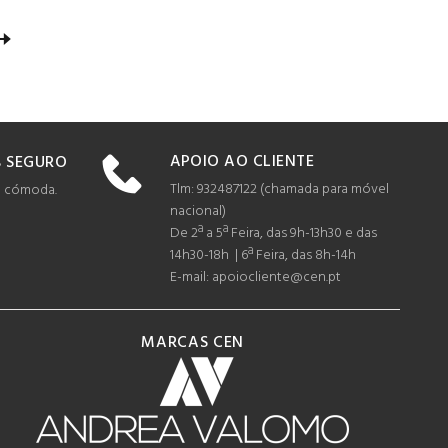
APOIO AO CLIENTE
 SEGURO
Tlm: 932487122 (c
hamada para móvel
e cómoda.
nacional)
De 2ª a 5ª Feira, das 9h-13h30 e das
14h30-18h | 6ª Feira, das 8h-14h
E-mail: apoiocliente@cen.pt
MARCAS CEN