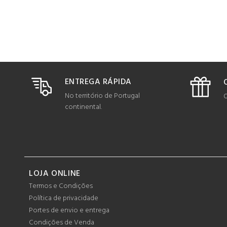
ENTREGA RÁPIDA
No território de Portugal
O
continental.
LOJA ONLINE
Termos e Condições
Política de privacidade
Portes de envio e entrega
Condições de Venda