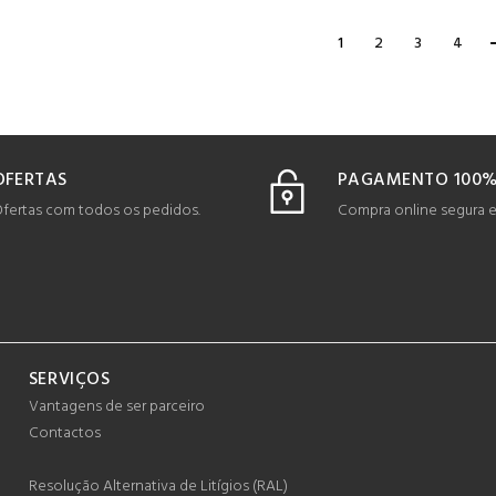
1
2
3
4
OFERTAS
PAGAMENTO 100%
fertas com todos os pedidos.
Compra online segura 
SERVIÇOS
Vantagens de ser parceiro
Contactos
Resolução Alternativa de Litígios (RAL)