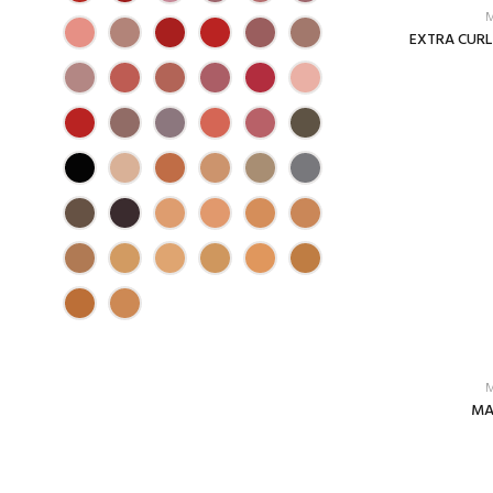
M
EXTRA CUR
M
MA