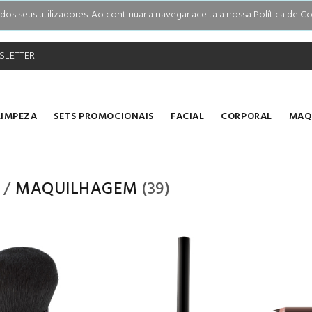
s seus utilizadores. Ao continuar a navegar aceita a nossa Política de Co
SLETTER
LIMPEZA
SETS PROMOCIONAIS
FACIAL
CORPORAL
MAQ
/
MAQUILHAGEM
(39)