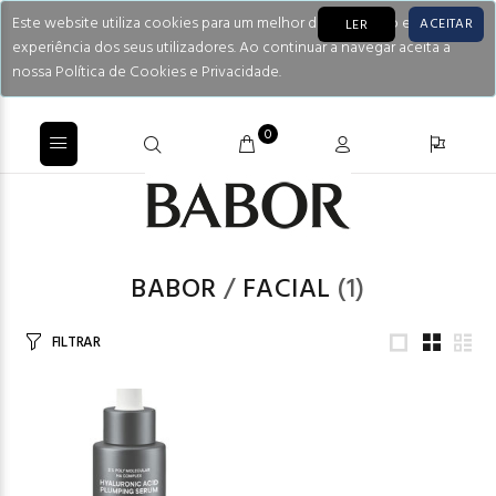
Este website utiliza cookies para um melhor desempenho e
ACEITAR
LER
experiência dos seus utilizadores. Ao continuar a navegar aceita a
nossa Política de Cookies e Privacidade.
0
BABOR
/
FACIAL
(1)
FILTRAR