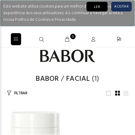
Este website utiliza cookies para um melhor desempenho e
ACEITAR
LER
experiência dos seus utilizadores. Ao continuar a navegar aceita a
nossa Política de Cookies e Privacidade.
0
BABOR
/
FACIAL
(1)
FILTRAR