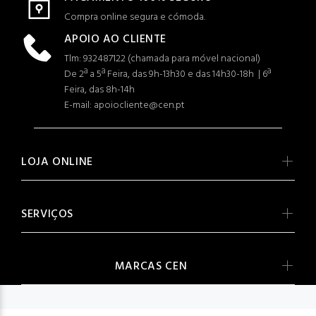
Compra online segura e cómoda.
APOIO AO CLIENTE
Tlm: 932487122 (c
hamada para móvel nacional)
De 2ª a 5ª Feira, das 9h-13h30 e das 14h30-18h | 6ª
Feira, das 8h-14h
E-mail: apoiocliente@cen.pt
LOJA ONLINE
SERVIÇOS
MARCAS CEN