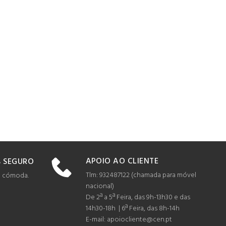
APOIO AO CLIENTE
 SEGURO
Tlm: 932487122 (c
hamada para móvel
e cómoda.
nacional)
De 2ª a 5ª Feira, das 9h-13h30 e das
14h30-18h | 6ª Feira, das 8h-14h
E-mail: apoiocliente@cen.pt